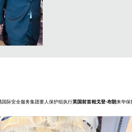
感国际安全服务集团要人保护组执行
英国前首相戈登·布朗
来华保